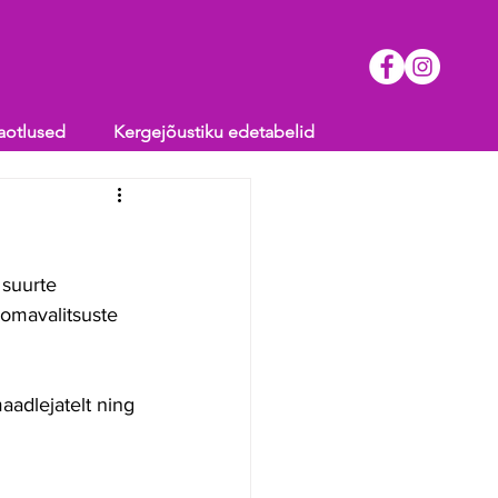
aotlused
Kergejõustiku edetabelid
 suurte 
omavalitsuste 
aadlejatelt ning 