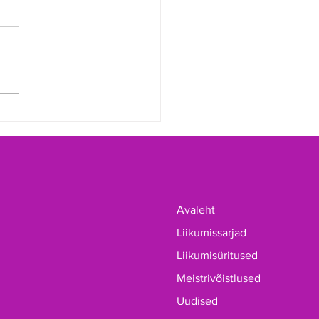
usid 2026 a maakonna
trid bowlingus
Avaleht
Liikumissarjad
Liikumisüritused
Meistrivõistlused
Uudised