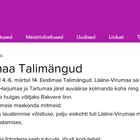
itused
Meistrivõistlused
Uudised
Liidust
T
ts
imaa Talimängud
 4.-6. märtsil 14. Eestimaa Talimängud. Lääne-Virumaa sai
arjumaa ja Tartumaa järel auväärse kolmanda koha ning 
e hulgas võitjaks Rakvere linn.
uli meie maakonda mitmeid: 
s lauatennise võistluse, palju esikohti tuli Lääne-Virumaa m
tamises. 
ja fotodega saab tutvuda Jõudi kodulehel: