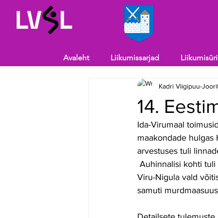
Avaleht
Liikumissarjad
Liikumisür
Kadri Viigipuu-Joori
14. Eest
Ida-Virumaal toimusid
maakondade hulgas H
arvestuses tuli linnad
 Auhinnalisi kohti t
Viru-Nigula vald võiti
samuti murdmaasuusa
Detailsete tulemuste 