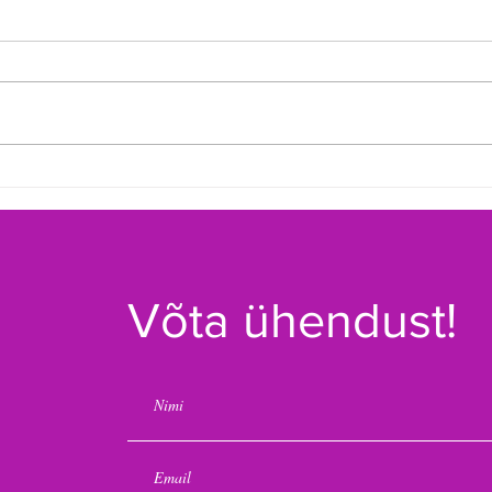
Toimus 20. Tamsalu
Selg
Basseinitriatlon
meis
Võta ühendust!