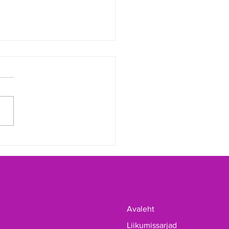
usid 2026 a maakonna
trid bowlingus
Avaleht
Liikumissarjad