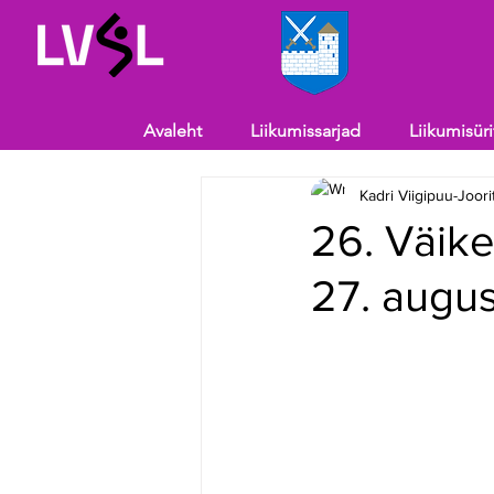
Avaleht
Liikumissarjad
Liikumisür
Kadri Viigipuu-Joori
26. Väik
27. augus