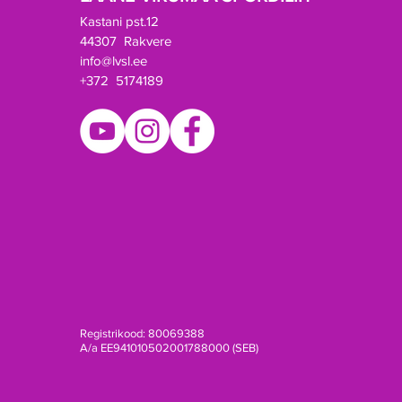
Kastani pst.12
44307 Rakvere
info@lvsl.ee
+372 5174189
Registrikood: 80069388
A/a EE941010502001788000 (SEB)