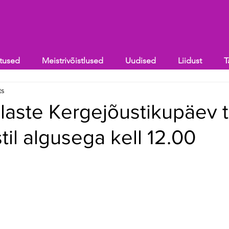
itused
Meistrivõistlused
Uudised
Liidust
T
ts
elaste Kergejõustikupäev 
til algusega kell 12.00