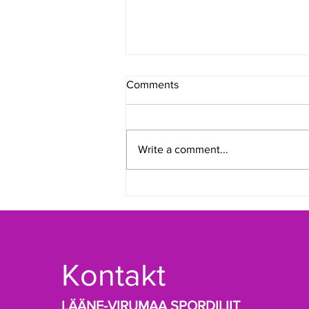
Comments
Write a comment...
Lääne-Virumaa Spordiliidule
valiti uus juhatus
Kontakt
LÄÄNE-VIRUMAA SPORDILIIT