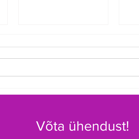
Toimus 20. Tamsalu
Selg
Basseinitriatlon
meis
Võta ühendust!