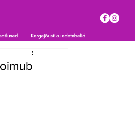
aotlused
Kergejõustiku edetabelid
toimub