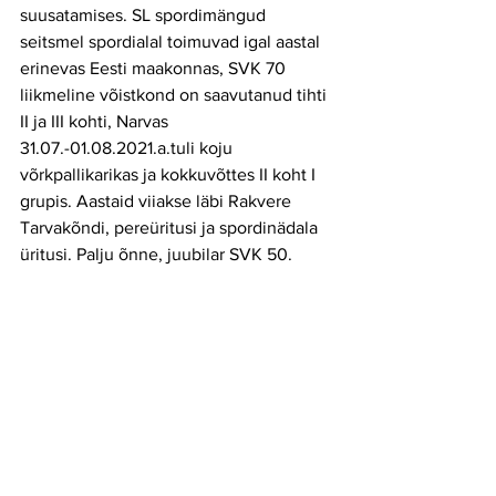
suusatamises. SL spordimängud 
seitsmel spordialal toimuvad igal aastal 
erinevas Eesti maakonnas, SVK 70 
liikmeline võistkond on saavutanud tihti 
II ja III kohti, Narvas 
31.07.-01.08.2021.a.tuli koju 
võrkpallikarikas ja kokkuvõttes II koht I 
grupis. Aastaid viiakse läbi Rakvere 
Tarvakõndi, pereüritusi ja spordinädala 
üritusi. Palju õnne, juubilar SVK 50.