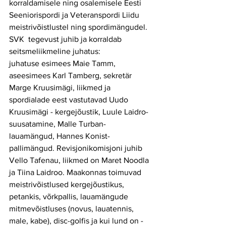
korraldamisele ning osalemisele Eesti 
Seeniorispordi ja Veteranspordi Liidu 
meistrivõistlustel ning spordimängudel. 
SVK  tegevust juhib ja korraldab 
seitsmeliikmeline juhatus:
juhatuse esimees Maie Tamm, 
aseesimees Karl Tamberg, sekretär 
Marge Kruusimägi, liikmed ja 
spordialade eest vastutavad Uudo 
Kruusimägi - kergejõustik, Luule Laidro- 
suusatamine, Malle Turban-
lauamängud, Hannes Konist-
pallimängud. Revisjonikomisjoni juhib 
Vello Tafenau, liikmed on Maret Noodla 
ja Tiina Laidroo. Maakonnas toimuvad 
meistrivõistlused kergejõustikus, 
petankis, võrkpallis, lauamängude 
mitmevõistluses (novus, lauatennis, 
male, kabe), disc-golfis ja kui lund on - 