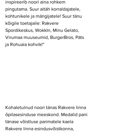
inspireerib noori aina rohkem 
pingutama. Suur aitäh korraldajatele, 
kohtunikele ja mängijatele! Suur tänu 
kõigile toetajaile: Rakvere 
Spordikeskus, WokkIn, Minu Gelato, 
Virumaa muuseumid, BurgerBros, Päts 
ja Rohuaia kohvik!“
Kohaletulnud noori tänas Rakvere linna 
õpilasesinduse meeskond. Medalid pani 
tänase võistluse parimatele kaela 
Rakvere linna esindusvõistkonna, 