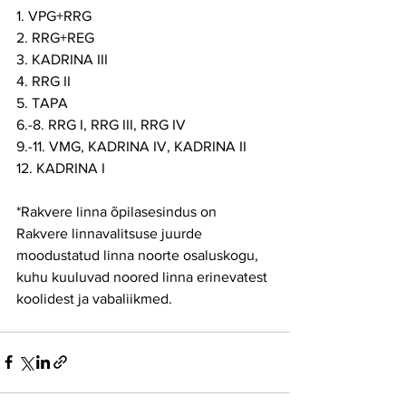
1. VPG+RRG
2. RRG+REG
3. KADRINA III
4. RRG II
5. TAPA
6.-8. RRG I, RRG III, RRG IV
9.-11. VMG, KADRINA IV, KADRINA II
12. KADRINA I
*Rakvere linna õpilasesindus on 
Rakvere linnavalitsuse juurde 
moodustatud linna noorte osaluskogu, 
kuhu kuuluvad noored linna erinevatest 
koolidest ja vabaliikmed.