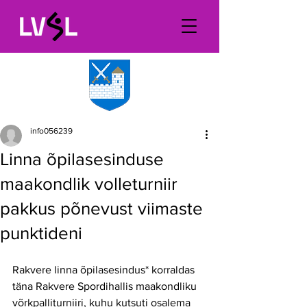
info056239
Linna õpilasesinduse
maakondlik volleturniir
pakkus põnevust viimaste
punktideni
Rakvere linna õpilasesindus* korraldas 
täna Rakvere Spordihallis maakondliku 
võrkpalliturniiri, kuhu kutsuti osalema 