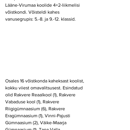
Lääne-Virumaa koolide 4+2-liikmelisi 
võistkondi. Võisteldi kahes 
vanusegrupis: 5.-8. ja 9.-12. klassid. 
Osales 16 võistkonda kaheksast koolist, 
kokku viiest omavalitsusest. Esindatud 
olid Rakvere Reaalkool (1), Rakvere 
Vabaduse kool (1), Rakvere 
Riigigümnaasium (6), Rakvere 
Eragümnaasium (1), Vinni-Pajusti 
Gümnaasium (2), Väike-Maarja 
Gümnaasium (1), Tapa Valla 