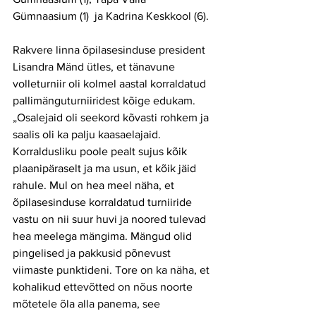
Gümnaasium (1)  ja Kadrina Keskkool (6).
Rakvere linna õpilasesinduse president 
Lisandra Mänd ütles, et tänavune 
volleturniir oli kolmel aastal korraldatud 
pallimänguturniiridest kõige edukam. 
„Osalejaid oli seekord kõvasti rohkem ja 
saalis oli ka palju kaasaelajaid. 
Korraldusliku poole pealt sujus kõik 
plaanipäraselt ja ma usun, et kõik jäid 
rahule. Mul on hea meel näha, et 
õpilasesinduse korraldatud turniiride 
vastu on nii suur huvi ja noored tulevad 
hea meelega mängima. Mängud olid 
pingelised ja pakkusid põnevust 
viimaste punktideni. Tore on ka näha, et 
kohalikud ettevõtted on nõus noorte 
mõtetele õla alla panema, see 