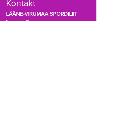
Kontakt
LÄÄNE-VIRUMAA SPORDILIIT
Kastani pst.12
44307 Rakvere
info@lvsl.ee
+372 5174189
Registrikood:
80069388
A/a EE941010502001788000 (SEB)
Võta ühendust!