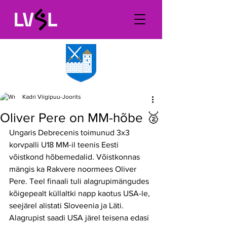
Kadri Viigipuu-Joorits
Oliver Pere on MM-hõbe 🥈
Ungaris Debrecenis toimunud 3x3 
korvpalli U18 MM-il teenis Eesti 
võistkond hõbemedalid. Võistkonnas 
mängis ka Rakvere noormees Oliver 
Pere. Teel finaali tuli alagrupimängudes 
kõigepealt küllaltki napp kaotus USA-le, 
seejärel alistati Sloveenia ja Läti. 
Alagrupist saadi USA järel teisena edasi 