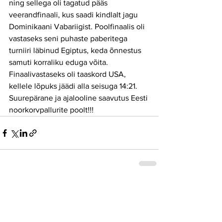
ning sellega oli tagatud pääs 
veerandfinaali, kus saadi kindlalt jagu 
Dominikaani Vabariigist. Poolfinaalis oli 
vastaseks seni puhaste paberitega 
turniiri läbinud Egiptus, keda õnnestus 
samuti korraliku eduga võita. 
Finaalivastaseks oli taaskord USA, 
kellele lõpuks jäädi alla seisuga 14:21.
Suurepärane ja ajalooline saavutus Eesti 
noorkorvpallurite poolt!!!