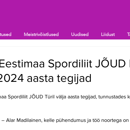
itused
Meistrivõistlused
Uudised
Liidust
T
Eestimaa Spordiliit JÕUD
2024 aasta tegijad
r – Alar Madilainen, kelle pühendumus ja töö noortega on