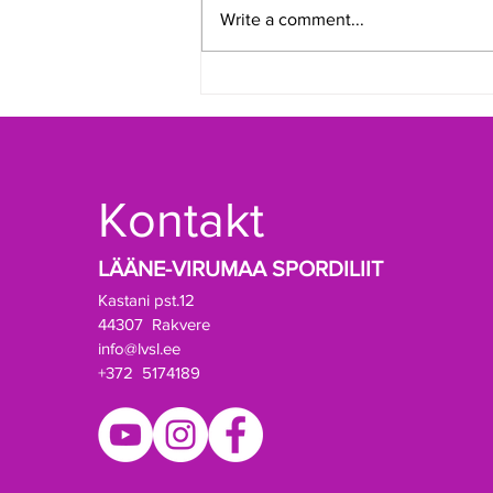
Write a comment...
Lääne-Virumaa Spordiliidule
valiti uus juhatus
Kontakt
LÄÄNE-VIRUMAA SPORDILIIT
Kastani pst.12
44307 Rakvere
info@lvsl.ee
+372 5174189