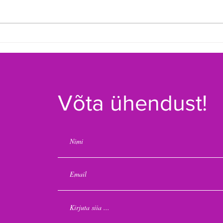
Toimus 20. Tamsalu
Selg
Basseinitriatlon
meis
Võta ühendust!