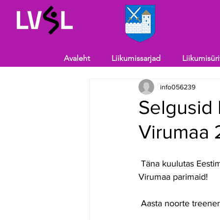
Avaleht
Liikumissarjad
Liikumisür
info056239
Selgusid 
Virumaa 
 Täna kuulutas Eestimaa Spordiliit JÕUD Türil välja aasta tegijad, tunnustades ka Lääne-
Virumaa parimaid!
 Aasta noorte treene