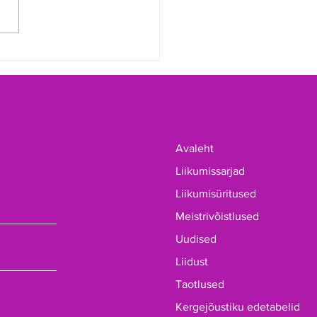
usid 2026 a maakonna
trid bowlingus
Avaleht
Liikumissarjad
Liikumisüritused
Meistrivõistlused
Uudised
Liidust
Taotlused
Kergejõustiku edetabelid