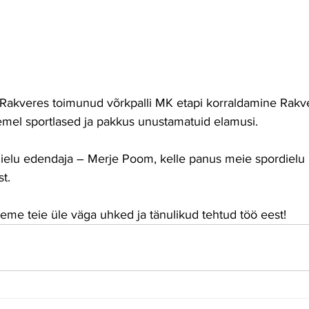
semel sportlased ja pakkus unustamatuid elamusi.
t.
leme teie üle väga uhked ja tänulikud tehtud töö eest! 