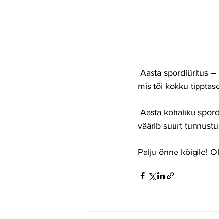
 Aasta spordiüritus – Rakveres toimunud võrkpalli MK etapi korraldamine Rakvere Vallimäel, 
mis tõi kokku tippta
 Aasta kohaliku spordielu edendaja – Merje Poom, kelle panus meie spordielu rikastamisse 
väärib suurt tunnustus
Palju õnne kõigile! O