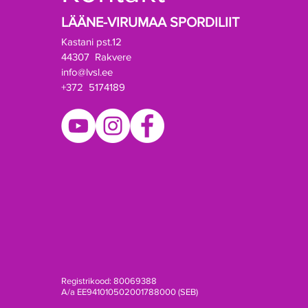
LÄÄNE-VIRUMAA SPORDILIIT
Kastani pst.12
44307 Rakvere
info@lvsl.ee
+372 5174189
Registrikood: 80069388
A/a EE941010502001788000 (SEB)