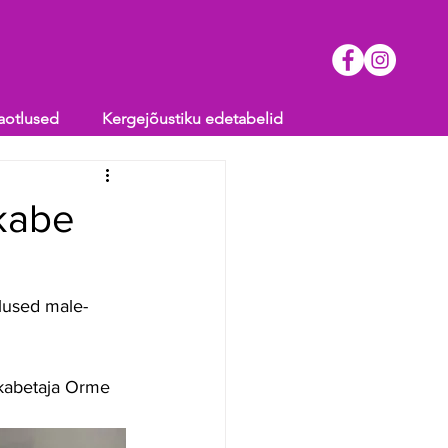
aotlused
Kergejõustiku edetabelid
kabe
lused male-
 kabetaja Orme 