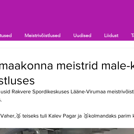
itused
Meistrivõistlused
Uudised
Liidust
T
 maakonna meistrid male-
stluses
usid Rakvere Spordikeskuses Lääne-Virumaa meistrivõist
. 
o Vaher,🥈 teiseks tuli Kalev Pagar ja 🥉kolmandaks parim