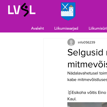
Avaleht
Liikumissarjad
Liikumisür
info056239
Selgusid
mitmevõi
Nädalavahetusel toim
kabe mitmevõistluses
🥇Esikoha võitis Ein
Kaul.