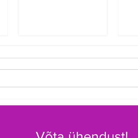
Toimus 20. Tamsalu
Selg
Basseinitriatlon
meis
Võta ühendust!