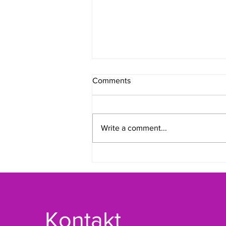
Comments
Write a comment...
Lääne-Virumaa Spordiliidule
valiti uus juhatus
Kontakt