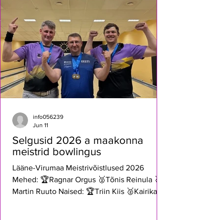
Soovime ka tänada meie toetajaid! Suur-suur
aitäh NoLimit Estonia, Jalajälg AS, Duo Sport,
Timtar Grupp OÜ ja Meie toidukaubad! Tänu
Teile saim
info056239
Jun 11
Selgusid 2026 a maakonna
meistrid bowlingus
Lääne-Virumaa Meistrivõistlused 2026
Mehed: 🏆Ragnar Orgus 🥈Tõnis Reinula 🥉
Martin Ruuto Naised: 🏆Triin Kiis 🥈Kairika
Kask 🥉Eli Vainlo Paarid: 🏆Eli Vainlo/Erik
Papstel 🥈Reio Robin Reinula/Tõnis Reinula