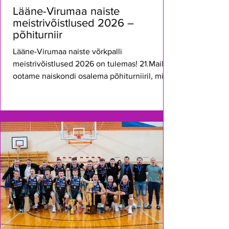
Lääne-Virumaa naiste
meistrivõistlused 2026 –
põhiturniir
Lääne-Virumaa naiste võrkpalli
meistrivõistlused 2026 on tulemas! 21.Mail
ootame naiskondi osalema põhiturniiril, mis
toimub Rakvere Spordikeskuses. Tule pane
oma võistkond proovile, saa osa heast
sportlikust õhkkonnast ning võitle koha eest
edasi poolfinaalidesse. Naiste
alagrupimängud algavad kell 17.00. (Hilinejad
annavad teada ja saame teha muudatusi)
Toimumiskoht: Rakvere Spordikeskus
Võistlusformaat: põhiturniir + poolfinaalid
Tänaseks on registreerunud juba 4 võistkond