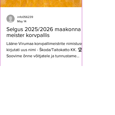
info056239
May 14
Selgus 2025/2026 maakonna
meister korvpallis
Lääne-Virumaa korvpallimeistrite nimistusse
kirjutati uus nimi - Škoda/Taitokatto KK. 🏆
Soovime õnne võitjatele ja tunnustame
samuti hõbedast Korvpalliklubi
HITO/Suurköögid meeskonda. Mõlemad
tiimid tegid finaalseeriast FINAALI. 💯💥 Kuid
aga mängud pole liigas veel läbi. Kolmanda
VANEMAD UUDISED
koha eest heitlevad Haljala NGU ja Simuna
Spordiklubi. Avakohtumise võitis Haljala
111:73. Järgmine mäng 📍Simuna
spordihoones 15.05 kell 19.00 Lisaks on veel
mängimata üks kohamäng kahe viimase me