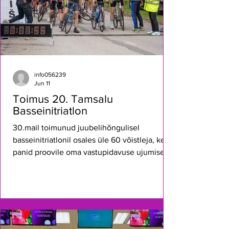
info056239
Jun 11
Toimus 20. Tamsalu
Basseinitriatlon
30.mail toimunud juubelihõngulisel
basseinitriatlonil osales üle 60 võistleja, kes
panid proovile oma vastupidavuse ujumises,
rattasõidus ja jooksus! Suur-suur aitäh
kõikidele osalejatele, vabatahtlikele,
toetajatele ja kaasaelajatele! Tutvu
tulemustega:
https://my.raceresult.com/401823/results
Aitäh, et osalesite! Teiega oli tore!💛