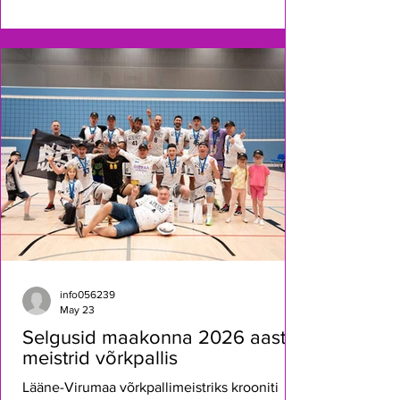
🥉Triin Kiis/Rene Lõiveke Parimad Seeniorid:
Naised: 🏆Eli Vainlo 🥈Eha Neito 🥉Annika
Reinula Mehed: 🏆Ragnar Orgus 🥈Tõnis
Reinula 🥉Anti Kree Lapsed: 🏆Eliise 🥈Artur
🥉Lisette-Emiilia Juuniorid: 🏆Reio Robin 🥈
Mia Lysandra 🥉Erik Arnold
info056239
May 23
Selgusid maakonna 2026 aasta
meistrid võrkpallis
Lääne-Virumaa võrkpallimeistriks krooniti