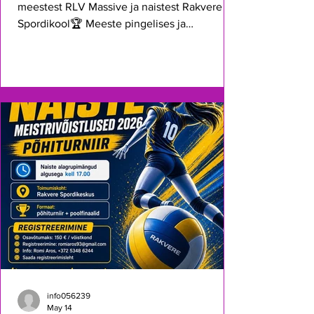
meestest RLV Massive ja naistest Rakvere
Spordikool🏆 Meeste pingelises ja
tasavägises viiegeimilises finaalis võttis RLV
Massive napi võidu ning Tõrremäe VK pidi
seekord leppima hõbemedalitega. Meeste
pronks kuulus Tamsalu VK-le, kes alistas VK
Tarva. Naiste finaalis alistas Rakvere
Spordikool aga Kunda naiskonna. Pronks
kuulus Rakvere Naistele, kes alistasid Vinni
naiskonna. Aitäh kõigile osalejatele ja
kaasaelajatele! 🤝
info056239
May 14