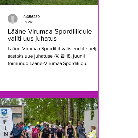
info056239
Jun 26
Lääne-Virumaa Spordiliidule
valiti uus juhatus
Lääne-Virumaa Spordiliit valis endale neljaks
aastaks uue juhatuse 👏 📅 18. juunil
toimunud Lääne-Virumaa Spordiliidu
üldkoosolekul valiti neljaks aastaks liidule ka
uus juhatus. Juhatuse esimeheks valiti tagasi
Erich Petrovits ning juhatusse Jane Kool,
Triinu Kunberg, Ellen Anett Põldmaa, Siim
Tuus, Kristi Onkel, Erkko Noormaa ja Kaili
Ots. 💬 Spordiliidu peasekretäri Sven
Hõbemägi sõnul on äärmiselt hea meel, et
uus juhatus on spordialade ning maakonna
eri piirkondade mõis