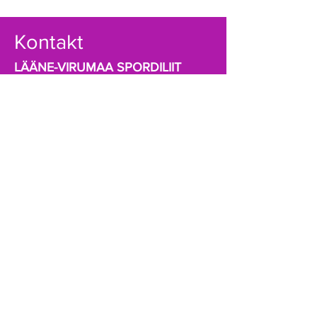
Kontakt
LÄÄNE-VIRUMAA SPORDILIIT
Kastani pst.12
44307 Rakvere
info@lvsl.ee
+372 5174189
Registrikood:
80069388
A/a EE941010502001788000 (SEB)
Võta ühendust!