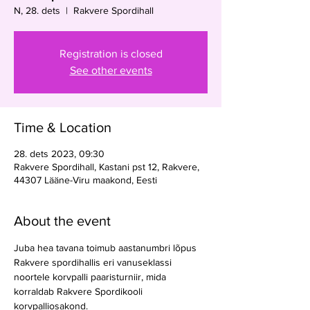
N, 28. dets
  |  
Rakvere Spordihall
Registration is closed
See other events
Time & Location
28. dets 2023, 09:30
Rakvere Spordihall, Kastani pst 12, Rakvere,
44307 Lääne-Viru maakond, Eesti
About the event
Juba hea tavana toimub aastanumbri lõpus 
Rakvere spordihallis eri vanuseklassi 
noortele korvpalli paaristurniir, mida 
korraldab Rakvere Spordikooli 
korvpalliosakond.
