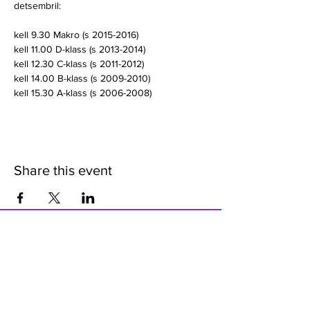
detsembril:

kell 9.30 Makro (s 2015-2016)

kell 11.00 D-klass (s 2013-2014)

kell 12.30 C-klass (s 2011-2012)

kell 14.00 B-klass (s 2009-2010)

kell 15.30 A-klass (s 2006-2008)
Share this event
Kontakt
LÄÄNE-VIRUMAA SPORDILIIT
Kastani pst.12
44307 Rakvere
info@lvsl.ee