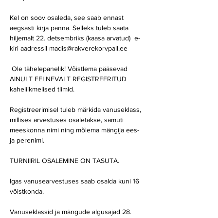
Kel on soov osaleda, see saab ennast 
aegsasti kirja panna. Selleks tuleb saata 
hiljemalt 22. detsembriks (kaasa arvatud)  e-
kiri aadressil madis@rakverekorvpall.ee

 Ole tähelepanelik! Võistlema pääsevad 
AINULT EELNEVALT REGISTREERITUD 
kaheliikmelised tiimid.

Registreerimisel tuleb märkida vanuseklass, 
millises arvestuses osaletakse, samuti 
meeskonna nimi ning mõlema mängija ees- 
ja perenimi.

TURNIIRIL OSALEMINE ON TASUTA. 

Igas vanusearvestuses saab osalda kuni 16 
võistkonda.

Vanuseklassid ja mängude algusajad 28. 