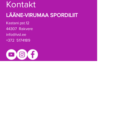
Kontakt
LÄÄNE-VIRUMAA SPORDILIIT
Kastani pst.12
44307 Rakvere
info@lvsl.ee
+372 5174189
Registrikood:
80069388
A/a EE941010502001788000 (SEB)
Võta ühendust!