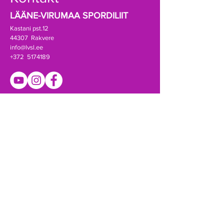
LÄÄNE-VIRUMAA SPORDILIIT
Kastani pst.12
44307 Rakvere
info@lvsl.ee
+372 5174189
Registrikood:
80069388
A/a EE941010502001788000 (SEB)
Võta ühendust!