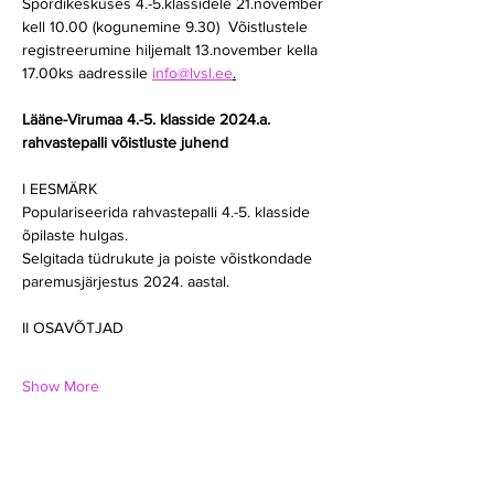
Spordikeskuses 4.-5.klassidele 21.november 
kell 10.00 (kogunemine 9.30)  Võistlustele 
registreerumine hiljemalt 13.november kella 
17.00ks aadressile 
info@lvsl.ee
.
Lääne-Virumaa 4.-5. klasside 2024.a. 
rahvastepalli võistluste juhend
I EESMÄRK
Populariseerida rahvastepalli 4.-5. klasside 
õpilaste hulgas.
Selgitada tüdrukute ja poiste võistkondade 
paremusjärjestus 2024. aastal.
II OSAVÕTJAD
Show More