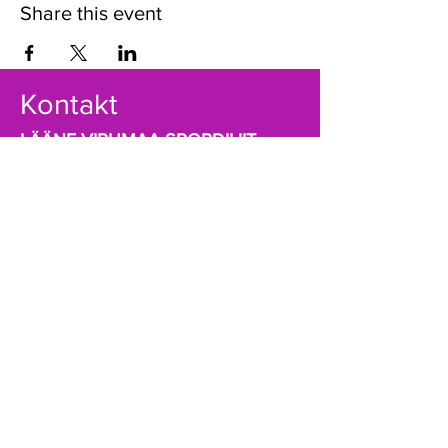
Share this event
Kontakt
LÄÄNE-VIRUMAA SPORDILIIT
Kastani pst.12
44307 Rakvere
info@lvsl.ee
+372 5174189
Registrikood:
80069388
A/a EE941010502001788000 (SEB)
Võta ühendust!