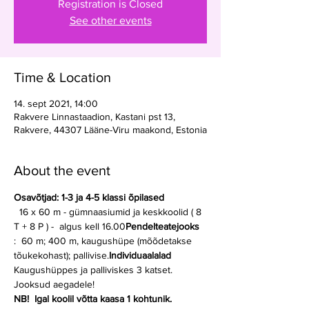
Registration is Closed
See other events
Time & Location
14. sept 2021, 14:00
Rakvere Linnastaadion, Kastani pst 13,
Rakvere, 44307 Lääne-Viru maakond, Estonia
About the event
Osavõtjad: 1-3 ja 4-5 klassi õpilased
  16 x 60 m - gümnaasiumid ja keskkoolid ( 8 
T + 8 P ) -  algus kell 16.00
Pendelteatejooks
:  60 m; 400 m, kaugushüpe (mõõdetakse 
tõukekohast); pallivise.
Individuaalalad
Kaugushüppes ja palliviskes 3 katset. 
Jooksud aegadele!
NB!  Igal koolil võtta kaasa 1 kohtunik.