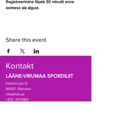
Registreerimine lõpeb 30 minutit enne 
esimese ala algust.
Share this event
Kontakt
LÄÄNE-VIRUMAA SPORDILIIT
Kastani pst.12
44307 Rakvere
info@lvsl.ee
+372 5174189
Registrikood:
80069388