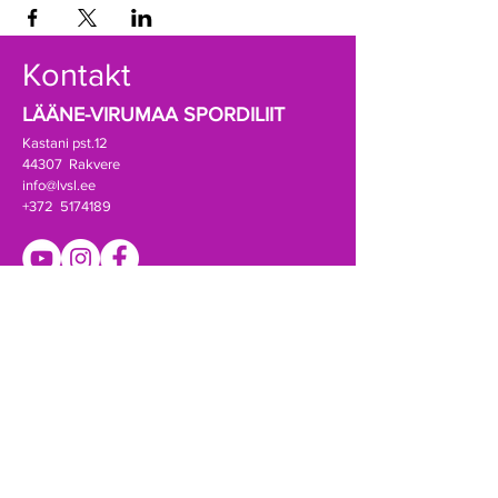
Kontakt
LÄÄNE-VIRUMAA SPORDILIIT
Kastani pst.12
44307 Rakvere
info@lvsl.ee
+372 5174189
Registrikood:
80069388
A/a EE941010502001788000 (SEB)
Võta ühendust!