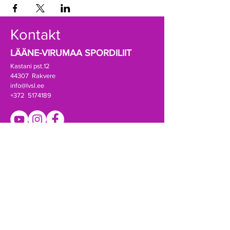
Kontakt
LÄÄNE-VIRUMAA SPORDILIIT
Kastani pst.12
44307 Rakvere
info@lvsl.ee
+372 5174189
Registrikood:
80069388
A/a EE941010502001788000 (SEB)
Võta ühendust!