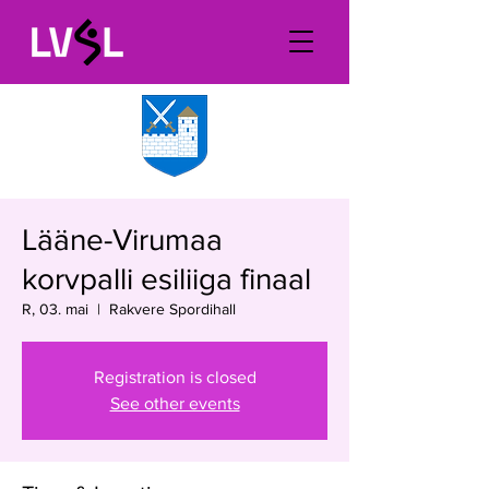
Lääne-Virumaa
korvpalli esiliiga finaal
R, 03. mai
  |  
Rakvere Spordihall
Registration is closed
See other events