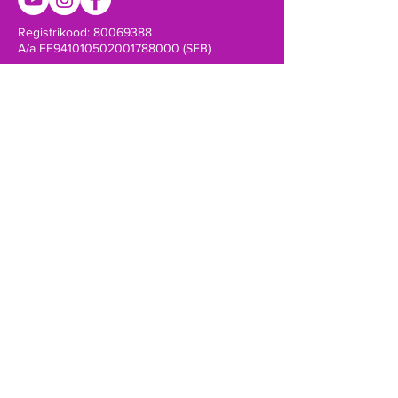
Registrikood:
80069388
A/a EE941010502001788000 (SEB)
Võta ühendust!
SAADA