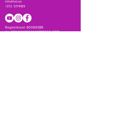
info@lvsl.ee
+372 5174189
Registrikood:
80069388
A/a EE941010502001788000 (SEB)
Võta ühendust!
SAADA