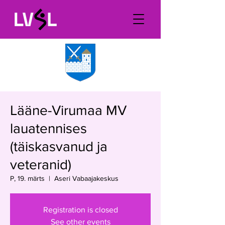
Lääne-Virumaa MV
lauatennises
(täiskasvanud ja
veteranid)
P, 19. märts
  |  
Aseri Vabaajakeskus
Registration is closed
See other events