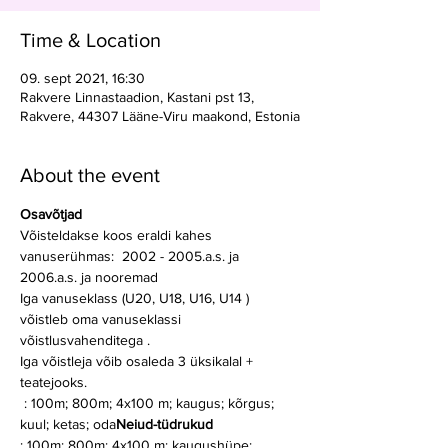
Time & Location
09. sept 2021, 16:30
Rakvere Linnastaadion, Kastani pst 13,
Rakvere, 44307 Lääne-Viru maakond, Estonia
About the event
Osavõtjad
Võisteldakse koos eraldi kahes 
vanuserühmas:  2002 - 2005.a.s. ja 
2006.a.s. ja nooremad
Iga vanuseklass (U20, U18, U16, U14 ) 
võistleb oma vanuseklassi 
võistlusvahenditega .
Iga võistleja võib osaleda 3 üksikalal + 
teatejooks.
 : 100m; 800m; 4x100 m; kaugus; kõrgus; 
kuul; ketas; oda
Neiud-tüdrukud
: 100m; 800m; 4x100 m; kaugushüpe; 