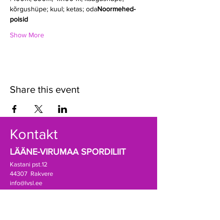
kõrgushüpe; kuul; ketas; oda
Noormehed-
poisid
Show More
Share this event
Kontakt
LÄÄNE-VIRUMAA SPORDILIIT
Kastani pst.12
44307 Rakvere
info@lvsl.ee
+372 5174189