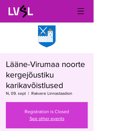
Lääne-Virumaa noorte
kergejõustiku
karikavõistlused
N, 09. sept
  |  
Rakvere Linnastaadion
Registration is Closed
See other events