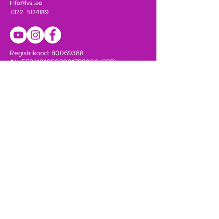
info@lvsl.ee
+372 5174189
Registrikood:
80069388
A/a EE941010502001788000 (SEB)
Võta ühendust!
SAADA