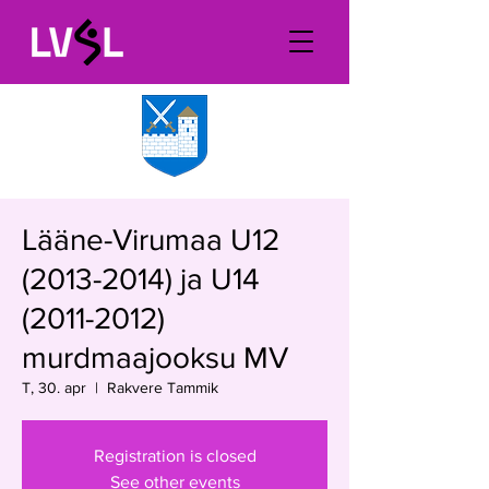
Lääne-Virumaa U12
(2013-2014) ja U14
(2011-2012)
murdmaajooksu MV
T, 30. apr
  |  
Rakvere Tammik
Registration is closed
See other events