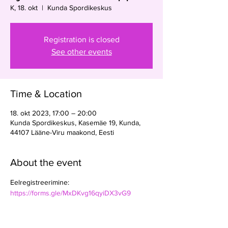
K, 18. okt
  |  
Kunda Spordikeskus
Registration is closed
See other events
Time & Location
18. okt 2023, 17:00 – 20:00
Kunda Spordikeskus, Kasemäe 19, Kunda,
44107 Lääne-Viru maakond, Eesti
About the event
Eelregistreerimine: 
https://forms.gle/MxDKvg16qyiDX3vG9