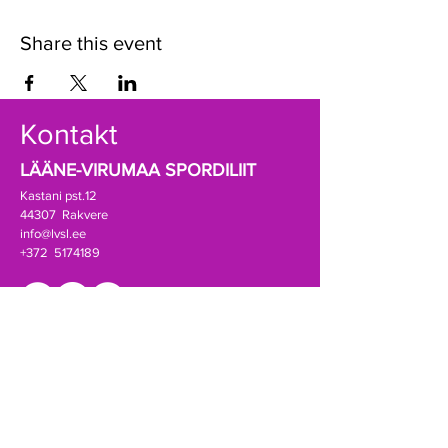
Share this event
Kontakt
LÄÄNE-VIRUMAA SPORDILIIT
Kastani pst.12
44307 Rakvere
info@lvsl.ee
+372 5174189
Registrikood:
80069388
A/a EE941010502001788000 (SEB)
Võta ühendust!