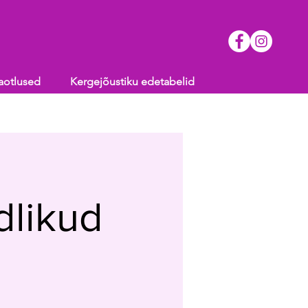
aotlused
Kergejõustiku edetabelid
dlikud