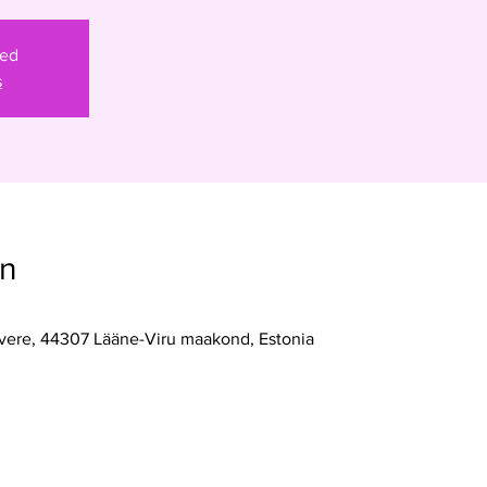
sed
s
on
akvere, 44307 Lääne-Viru maakond, Estonia