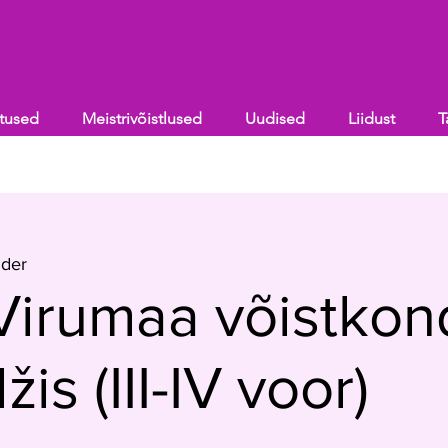
itused
Meistrivõistlused
Uudised
Liidust
T
lder
Virumaa võistkon
is (III-IV voor)