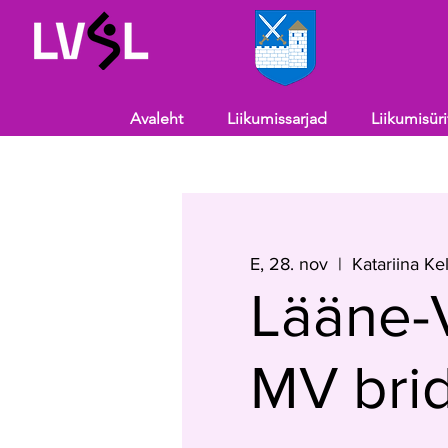
Avaleht
Liikumissarjad
Liikumisür
E, 28. nov
  |  
Katariina Ke
Lääne-
MV bridž