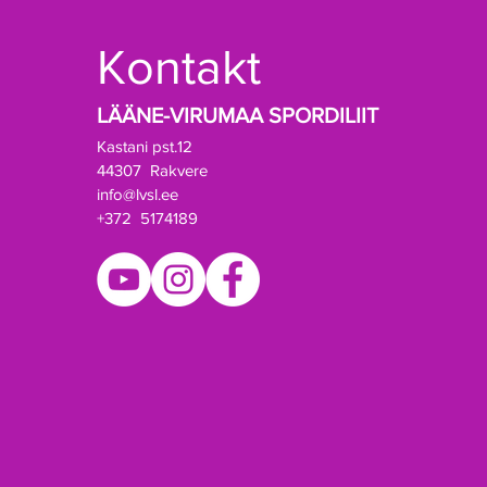
Kontakt
LÄÄNE-VIRUMAA SPORDILIIT
Kastani pst.12
44307 Rakvere
info@lvsl.ee
+372 5174189