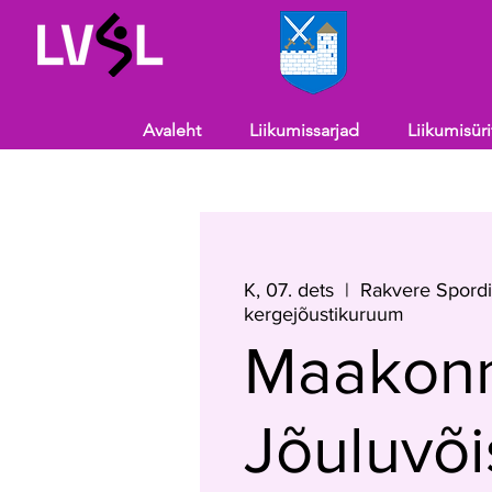
Avaleht
Liikumissarjad
Liikumisür
K, 07. dets
  |  
Rakvere Spord
kergejõustikuruum
Maakon
Jõuluvõi