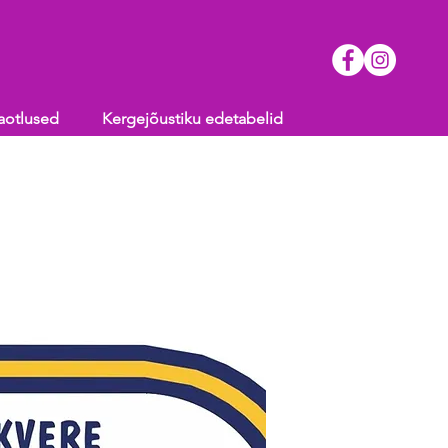
aotlused
Kergejõustiku edetabelid