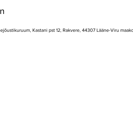
on
ejõustikuruum, Kastani pst 12, Rakvere, 44307 Lääne-Viru maako