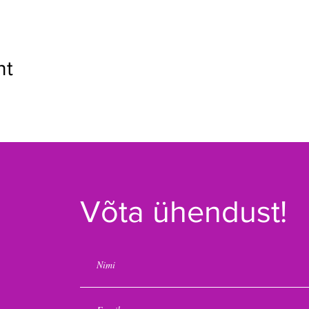
nt
Võta ühendust!