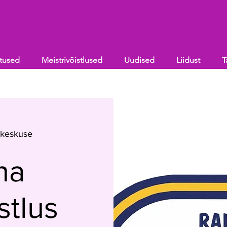
itused
Meistrivõistlused
Uudised
Liidust
T
ikeskuse
na
stlus