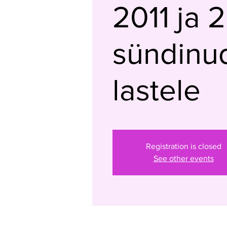
2011 ja 
sündinu
lastele
Registration is closed
See other events