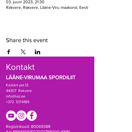
03. juuni 2023, 21:30
Rakvere, Rakvere, Lääne-Viru maakond, Eesti
Share this event
Kontakt
LÄÄNE-VIRUMAA SPORDILIIT
Kastani pst.12
44307 Rakvere
info@lvsl.ee
+372 5174189
Registrikood:
80069388
A/a EE941010502001788000 (SEB)