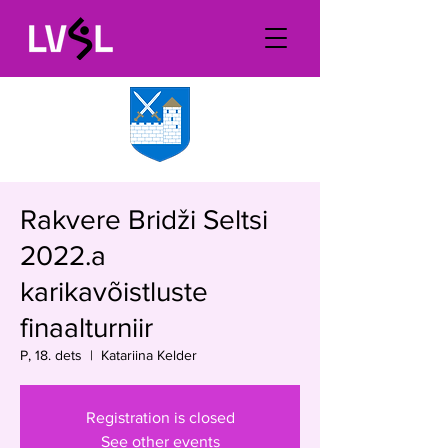
Rakvere Bridži Seltsi
2022.a
karikavõistluste
finaalturniir
P, 18. dets
  |  
Katariina Kelder
Registration is closed
See other events