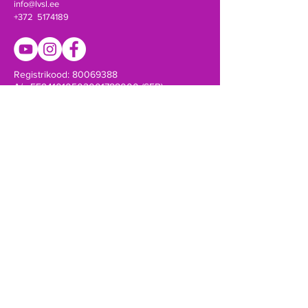
info@lvsl.ee
+372 5174189
Registrikood:
80069388
A/a EE941010502001788000 (SEB)
Võta ühendust!
SAADA