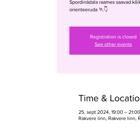
Spordinädala raames saavad kõik
orienteeruda 🏃👇
Registration is closed
See other events
Time & Locati
25. sept 2024, 19:00 – 21:0
Rakvere linn, Rakvere linn,