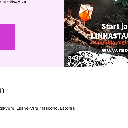
 huvilised ka
on
0
 Rakvere, Lääne-Viru maakond, Estonia