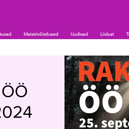
itused
Meistrivõistlused
Uudised
Liidust
T
e ÖÖ
2024