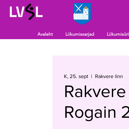
Avaleht
Liikumissarjad
Liikumisür
K, 25. sept
  |  
Rakvere linn
Rakver
Rogain 