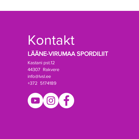
Kontakt
LÄÄNE-VIRUMAA SPORDILIIT
Kastani pst.12
44307 Rakvere
info@lvsl.ee
+372 5174189