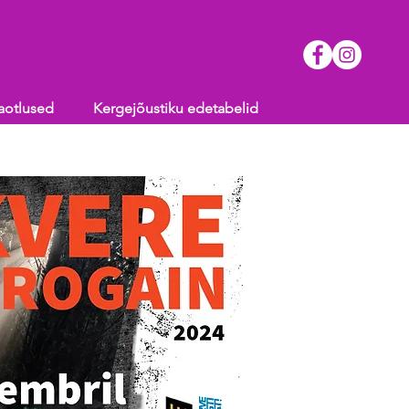
aotlused
Kergejõustiku edetabelid