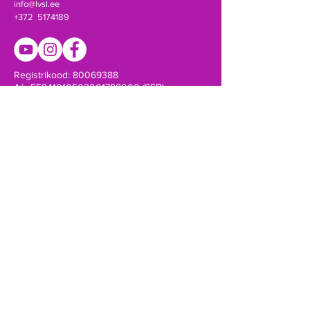
info@lvsl.ee
+372 5174189
Registrikood:
80069388
A/a EE941010502001788000 (SEB)
Võta ühendust!
SAADA