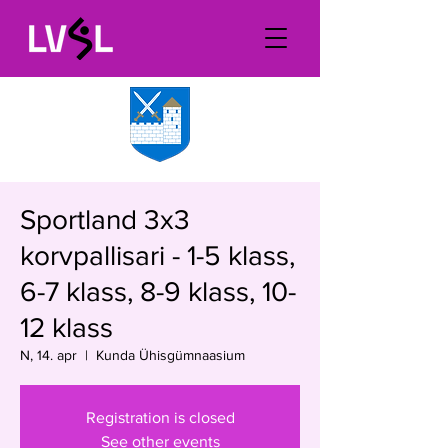
Sportland 3x3
korvpallisari - 1-5 klass,
6-7 klass, 8-9 klass, 10-
12 klass
N, 14. apr
  |  
Kunda Ühisgümnaasium
Registration is closed
See other events