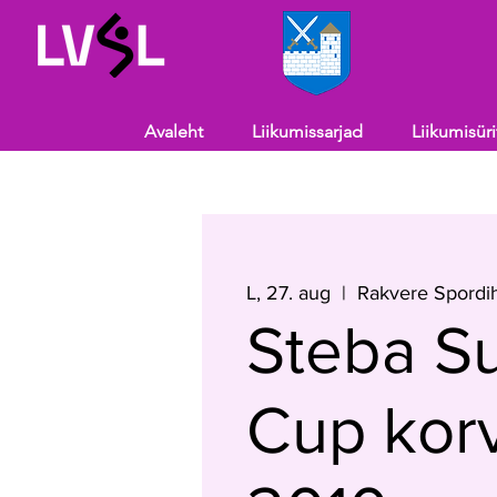
Avaleht
Liikumissarjad
Liikumisür
L, 27. aug
  |  
Rakvere Spordih
Steba S
Cup korv