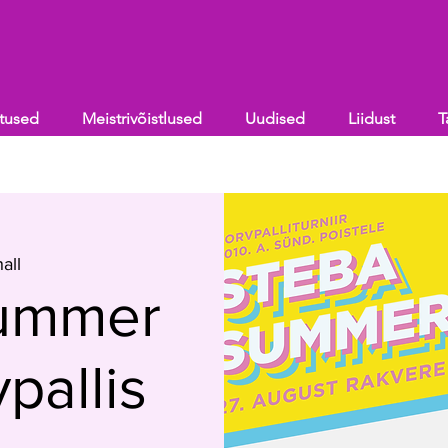
itused
Meistrivõistlused
Uudised
Liidust
T
all
ummer
pallis