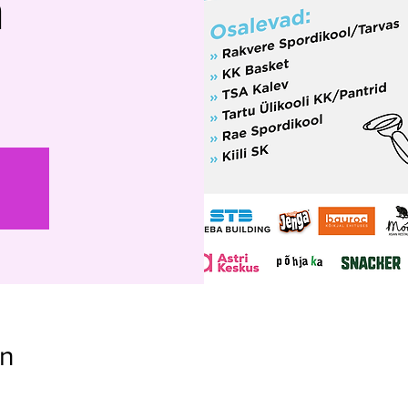
a
on
0