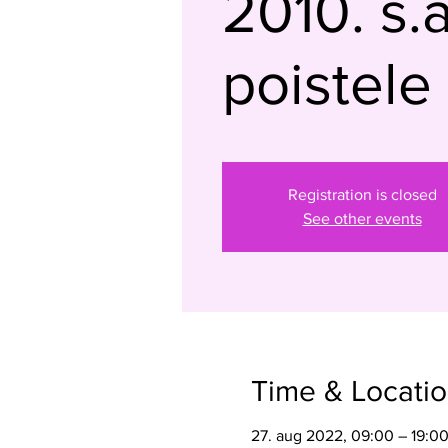
2010. s.
poistele
Registration is closed
See other events
Time & Locati
27. aug 2022, 09:00 – 19:0