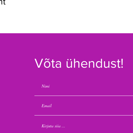
nt
Võta ühendust!