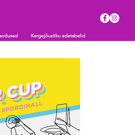
aotlused
Kergejõustiku edetabelid