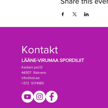
Share this eve
Kontakt
LÄÄNE-VIRUMAA SPORDILIIT
Kastani pst.12
44307 Rakvere
info@lvsl.ee
+372 5174189