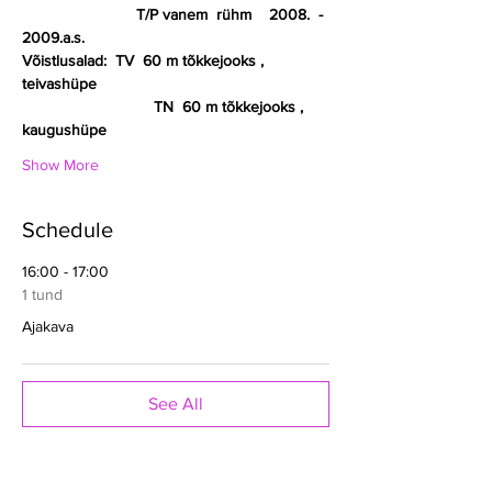
                          T/P vanem  rühm    2008.  - 
2009.a.s.
Võistlusalad:  TV  60 m tõkkejooks , 
teivashüpe
                              TN  60 m tõkkejooks , 
kaugushüpe
Show More
Schedule
16:00 - 17:00
1 tund
Ajakava
See All