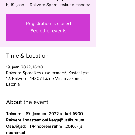
K, 19. jaan
  |  
Rakvere Spordikeskuse maneež
Registration is closed
See other events
Time & Location
19. jaan 2022, 16:00
Rakvere Spordikeskuse maneež, Kastani pst
12, Rakvere, 44307 Lääne-Viru maakond,
Estonia
About the event
Toimub:    19.  jaanuar  2022.a.  kell 16.00
Rakvere linnastaadioni kergejõustikuruum
Osavõtjad:   T/P noorem rühm   2010. - ja 
nooremad