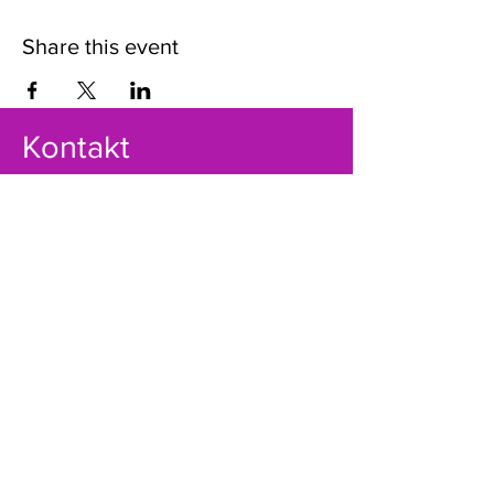
Share this event
Kontakt
LÄÄNE-VIRUMAA SPORDILIIT
Kastani pst.12
44307 Rakvere
info@lvsl.ee
+372 5174189
Registrikood:
80069388
A/a EE941010502001788000 (SEB)
Võta ühendust!