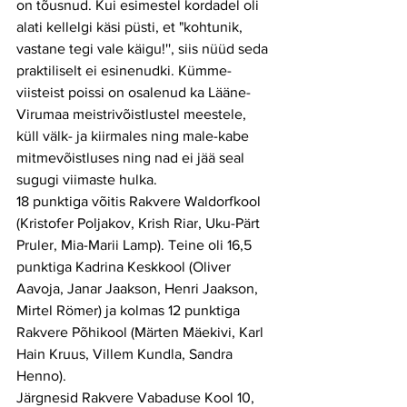
on tõusnud. Kui esimestel kordadel oli 
alati kellelgi käsi püsti, et "kohtunik, 
vastane tegi vale käigu!'', siis nüüd seda 
praktiliselt ei esinenudki. Kümme- 
viisteist poissi on osalenud ka Lääne-
Virumaa meistrivõistlustel meestele, 
küll välk- ja kiirmales ning male-kabe 
mitmevõistluses ning nad ei jää seal 
sugugi viimaste hulka.
18 punktiga võitis Rakvere Waldorfkool 
(Kristofer Poljakov, Krish Riar, Uku-Pärt 
Pruler, Mia-Marii Lamp). Teine oli 16,5 
punktiga Kadrina Keskkool (Oliver 
Aavoja, Janar Jaakson, Henri Jaakson, 
Mirtel Römer) ja kolmas 12 punktiga 
Rakvere Põhikool (Märten Mäekivi, Karl 
Hain Kruus, Villem Kundla, Sandra 
Henno).
Järgnesid Rakvere Vabaduse Kool 10, 