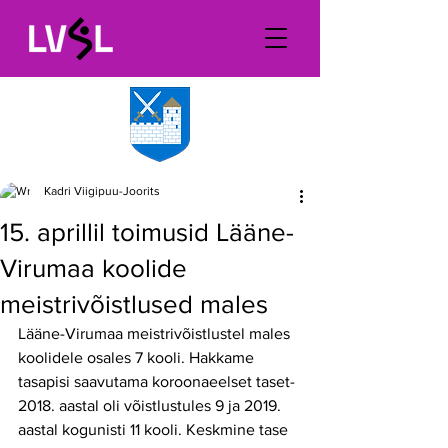
Kadri Viigipuu-Joorits
15. aprillil toimusid Lääne-
Virumaa koolide
meistrivõistlused males
Lääne-Virumaa meistrivõistlustel males 
koolidele osales 7 kooli. Hakkame 
tasapisi saavutama koroonaeelset taset- 
2018. aastal oli võistlustules 9 ja 2019. 
aastal kogunisti 11 kooli. Keskmine tase 