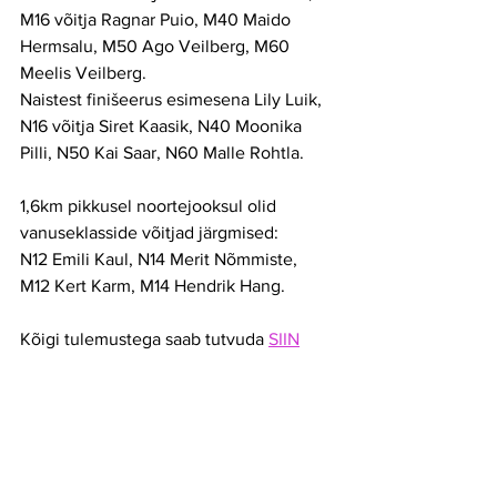
M16 võitja Ragnar Puio, M40 Maido 
Hermsalu, M50 Ago Veilberg, M60 
Meelis Veilberg.
Naistest finišeerus esimesena Lily Luik, 
N16 võitja Siret Kaasik, N40 Moonika 
Pilli, N50 Kai Saar, N60 Malle Rohtla.
1,6km pikkusel noortejooksul olid 
vanuseklasside võitjad järgmised:
N12 Emili Kaul, N14 Merit Nõmmiste, 
M12 Kert Karm, M14 Hendrik Hang.
Kõigi tulemustega saab tutvuda 
SIIN