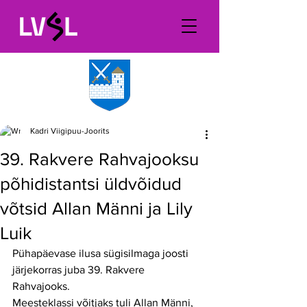
Kadri Viigipuu-Joorits
39. Rakvere Rahvajooksu
põhidistantsi üldvõidud
võtsid Allan Männi ja Lily
Luik
Pühapäevase ilusa sügisilmaga joosti 
järjekorras juba 39. Rakvere 
Rahvajooks. 
Meesteklassi võitjaks tuli Allan Männi, 