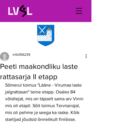
info056239
Peeti maakondliku laste
rattasarja II etapp
Sõmerul toimus "Lääne - Virumaa laste 
jalgrattasari" teine etapp. Osales 84 
võistlejat, mis on täpselt sama arv Vinni 
mis oli etapil. Sõit toimus Terviserajal, 
mis oli pehme ja seega ka raske. Kõik 
startijad jõudsid õnnelikult finišisse.