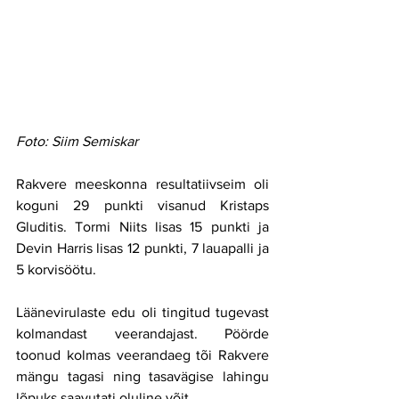
Foto: Siim Semiskar
Rakvere meeskonna resultatiivseim oli 
koguni 29 punkti visanud Kristaps 
Gluditis. Tormi Niits lisas 15 punkti ja 
Devin Harris lisas 12 punkti, 7 lauapalli ja 
5 korvisöötu. 
Läänevirulaste edu oli tingitud tugevast 
kolmandast veerandajast. Pöörde 
toonud kolmas veerandaeg tõi Rakvere 
mängu tagasi ning tasavägise lahingu 
lõpuks saavutati oluline võit.