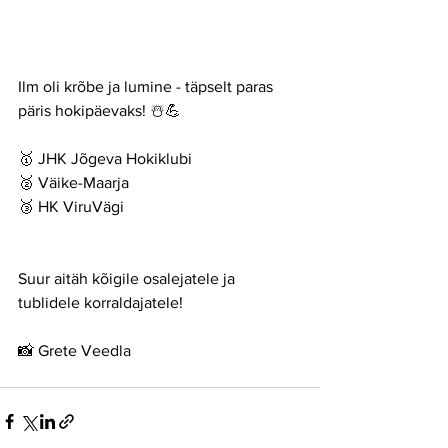
Ilm oli krõbe ja lumine - täpselt paras 
päris hokipäevaks! ☃️💪
🥇 JHK Jõgeva Hokiklubi
🥈 Väike-Maarja
🥉 HK ViruVägi
Suur aitäh kõigile osalejatele ja 
tublidele korraldajatele!
📸 Grete Veedla