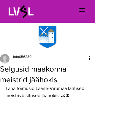
info056239
Selgusid maakonna
meistrid jäähokis
Täna toimusid Lääne-Virumaa lahtised 
meistrivõistlused jäähokis! 🏒❄️