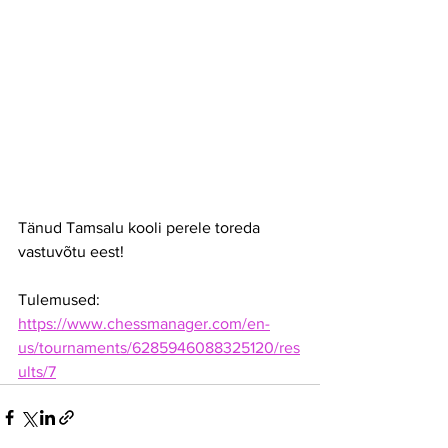
Tänud Tamsalu kooli perele toreda 
vastuvõtu eest!
Tulemused: 
https://www.chessmanager.com/en-
us/tournaments/6285946088325120/res
ults/7