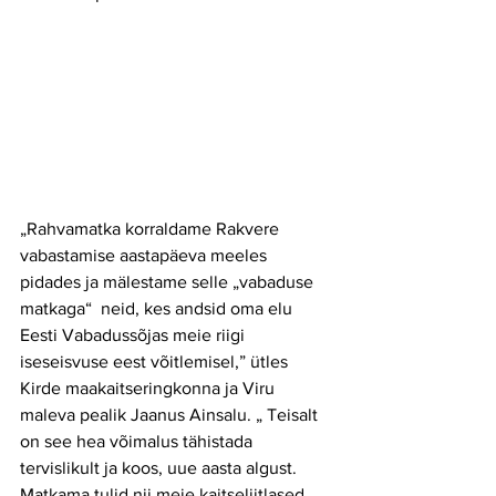
„Rahvamatka korraldame Rakvere 
vabastamise aastapäeva meeles 
pidades ja mälestame selle „vabaduse 
matkaga“  neid, kes andsid oma elu 
Eesti Vabadussõjas meie riigi 
iseseisvuse eest võitlemisel,” ütles 
Kirde maakaitseringkonna ja Viru 
maleva pealik Jaanus Ainsalu. „ Teisalt 
on see hea võimalus tähistada 
tervislikult ja koos, uue aasta algust. 
Matkama tulid nii meie kaitseliitlased, 