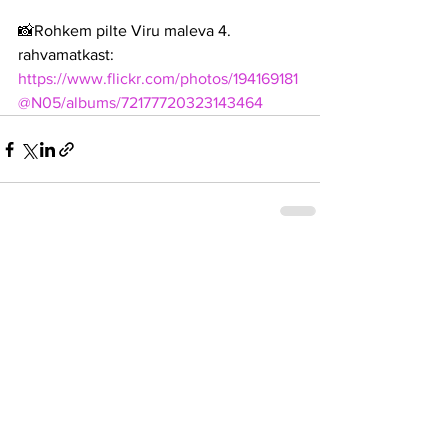
📸Rohkem pilte Viru maleva 4. 
rahvamatkast: 
https://www.flickr.com/photos/194169181
@N05/albums/72177720323143464