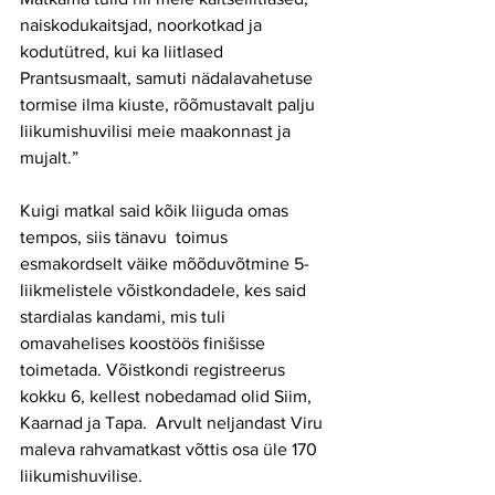
naiskodukaitsjad, noorkotkad ja 
kodutütred, kui ka liitlased 
Prantsusmaalt, samuti nädalavahetuse 
tormise ilma kiuste, rõõmustavalt palju 
liikumishuvilisi meie maakonnast ja 
mujalt.”
Kuigi matkal said kõik liiguda omas 
tempos, siis tänavu  toimus 
esmakordselt väike mõõduvõtmine 5-
liikmelistele võistkondadele, kes said 
stardialas kandami, mis tuli 
omavahelises koostöös finišisse 
toimetada. Võistkondi registreerus 
kokku 6, kellest nobedamad olid Siim, 
Kaarnad ja Tapa.  Arvult neljandast Viru 
maleva rahvamatkast võttis osa üle 170 
liikumishuvilise.